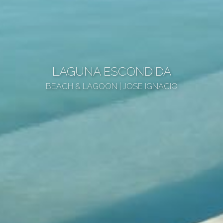
LAGUNA ESCONDIDA
BEACH & LAGOON | JOSE IGNACIO