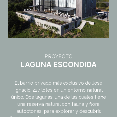
PROYECTO
LAGUNA ESCONDIDA
El barrio privado más exclusivo de José
Ignacio. 227 lotes en un entorno natural
único. Dos lagunas, una de las cuales tiene
una reserva natural con fauna y flora
autóctonas, para explorar y descubrir.