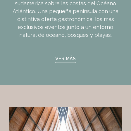
sudamérica sobre las costas del Océano
Atlántico. Una pequeña península con una
distintiva oferta gastronómica, los más
exclusivos eventos junto a un entorno
natural de océano, bosques y playas.
VER MÁS